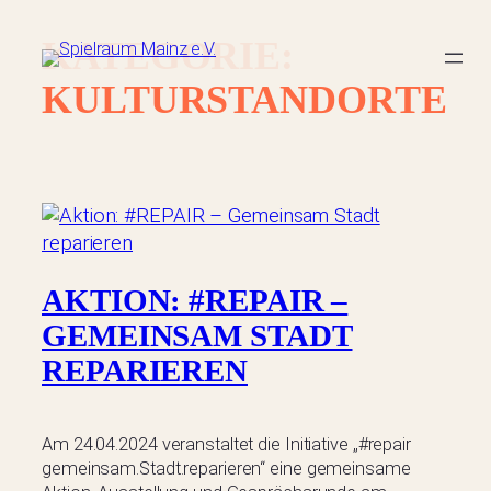
Zum
KATEGORIE:
Inhalt
KULTURSTANDORTE
springen
AKTION: #REPAIR –
GEMEINSAM STADT
REPARIEREN
Am 24.04.2024 veranstaltet die Initiative „#repair
gemeinsam.Stadt.reparieren“ eine gemeinsame