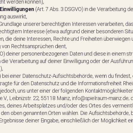
cht werden können),
 Einwilligungen
(Art. 7 Abs. 3 DSGVO) in die Verarbeitung 
ung auswirkt,
r Grundlage unserer berechtigten Interessen verarbeiten, da
rechtigtem Interesse (etwa aufgrund deiner besonderen Sit
, die deine Interessen, Rechte und Freiheiten überwiegen u
 von Rechtsansprüchen dient,
O) deiner personenbezogenen Daten und diese in einem str
 die Verarbeitung auf deiner Einwilligung oder der Ausführu
),
 bei einer Datenschutz-Aufsichtsbehörde, wenn du findest, 
ragte für den Datenschutz und die Informationsfreiheit Rhei
h jedoch, uns unter einer der folgenden Kontaktmöglichkeite
e.V., Leibnizstr. 22, 55118 Mainz, info@spielraum-mainz.de
es, deines Arbeitsplatzes und/oder des Ortes des vermeintli
s den oben genannten Orten wählen. Die Aufsichtsbehörde, 
Ergebnisse deiner Eingabe, einschließlich der Möglichkeit e