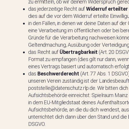
zu ermitteln, ob wir deinem Widerspruch gere
das jederzeitige Recht auf
Widerruf
erteilter
dies auf die vor dem Widerruf erteilte Einwillig
in den Fällen, in denen wir deine Daten auf de
eine Verarbeitung im öffentlichen oder bei be
Gründe für die Verarbeitung nachweisen können
Geltendmachung, Ausübung oder Verteidigung
das Recht auf
Übertragbarkeit
(Art. 20 DSGV
Format zu empfangen (dies gilt nur dann, wenn
eines Vertrags basiert und automatisch erfolgt
das
Beschwerderecht
(Art. 77 Abs. 1 DSGVO)
unseren Verein zuständig ist der Landesbeauft
poststelle@datenschutz.rlp.de. Wir bitten dic
Aufsichtsbehörde einreichst: Spielraum Mainz 
in dem EU-Mitgliedstaat deines Aufenthaltsort
Aufsichtsbehörde, an die du dich wendest, au
unterrichtet dich dann über den Stand und die 
DSGVO.