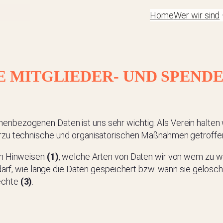
Home
Wer wir sind
E MITGLIEDER- UND SPEN
nbezogenen Daten ist uns sehr wichtig. Als Verein halten
erzu technische und organisatorischen Maßnahmen getroffe
en Hinweisen
(1)
, welche Arten von Daten wir von wem zu 
 darf, wie lange die Daten gespeichert bzw. wann sie gelösc
echte
(3)
.