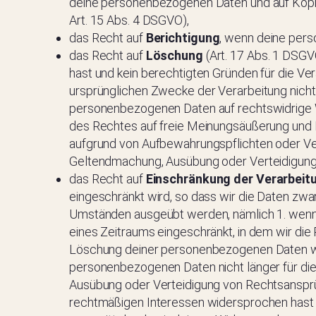
deine personenbezogenen Daten und auf Kopie 
Art. 15 Abs. 4 DSGVO),
das Recht auf
Berichtigung
, wenn deine pers
das Recht auf
Löschung
(Art. 17 Abs. 1 DSG
hast und kein berechtigten Gründen für die Ve
ursprünglichen Zwecke der Verarbeitung nicht
personenbezogenen Daten auf rechtswidrige We
des Rechtes auf freie Meinungsäußerung und Inf
aufgrund von Aufbewahrungspflichten oder Verj
Geltendmachung, Ausübung oder Verteidigung 
das Recht auf
Einschränkung der Verarbeit
eingeschränkt wird, so dass wir die Daten zwa
Umständen ausgeübt werden, nämlich 1. wenn d
eines Zeitraums eingeschränkt, in dem wir die R
Löschung deiner personenbezogenen Daten wider
personenbezogenen Daten nicht länger für di
Ausübung oder Verteidigung von Rechtsansprüc
rechtmäßigen Interessen widersprochen hast (d