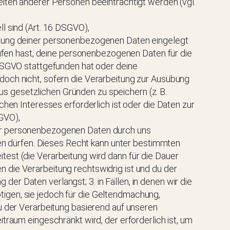
iten anderer Personen beeinträchtigt werden (vgl.
l sind (Art. 16 DSGVO),
eitung deiner personenbezogenen Daten eingelegt
rufen hast, deine personenbezogenen Daten für die
 DSGVO stattgefunden hat oder deine
och nicht, sofern die Verarbeitung zur Ausübung
aus gesetzlichen Gründen zu speichern (z. B.
hen Interesses erforderlich ist oder die Daten zur
GVO),
ner personenbezogenen Daten durch uns
ten dürfen. Dieses Recht kann unter bestimmten
est (die Verarbeitung wird dann für die Dauer
en die Verarbeitung rechtswidrig ist und du der
r Daten verlangst; 3. in Fällen, in denen wir die
igen, sie jedoch für die Geltendmachung,
u der Verarbeitung basierend auf unseren
raum eingeschränkt wird, der erforderlich ist, um