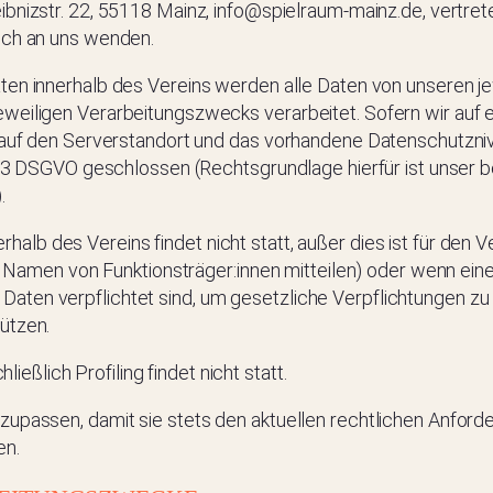
Leibnizstr. 22, 55118 Mainz, info@spielraum-mainz.de, vertr
sch an uns wenden.
en innerhalb des Vereins werden alle Daten von unseren jewe
eweiligen Verarbeitungszwecks verarbeitet. Sofern wir auf 
k auf den Serverstandort und das vorhandene Datenschutzni
bs. 3 DSGVO geschlossen (Rechtsgrundlage hierfür ist unser 
.
rhalb des Vereins findet nicht statt, außer dies ist für de
die Namen von Funktionsträger:innen mitteilen) oder wenn ein
ten verpflichtet sind, um gesetzliche Verpflichtungen zu e
ützen.
hließlich Profiling findet nicht statt.
nzupassen, damit sie stets den aktuellen rechtlichen Anf
en.