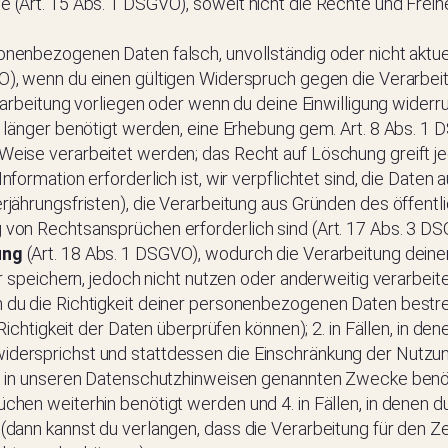
(Art. 15 Abs. 1 DSGVO), soweit nicht die Rechte und Freihe
onenbezogenen Daten falsch, unvollständig oder nicht aktuel
VO), wenn du einen gültigen Widerspruch gegen die Verarb
rarbeitung vorliegen oder wenn du deine Einwilligung wider
 länger benötigt werden, eine Erhebung gem. Art. 8 Abs. 1
ise verarbeitet werden; das Recht auf Löschung greift jed
ormation erforderlich ist, wir verpflichtet sind, die Daten 
ährungsfristen), die Verarbeitung aus Gründen des öffentlic
von Rechtsansprüchen erforderlich sind (Art. 17 Abs. 3 DS
ung
(Art. 18 Abs. 1 DSGVO), wodurch die Verarbeitung dei
r speichern, jedoch nicht nutzen oder anderweitig verarbei
u die Richtigkeit deiner personenbezogenen Daten bestreit
ichtigkeit der Daten überprüfen können); 2. in Fällen, in den
sprichst und stattdessen die Einschränkung der Nutzung de
e in unseren Datenschutzhinweisen genannten Zwecke benöt
hen weiterhin benötigt werden und 4. in Fällen, in denen d
ann kannst du verlangen, dass die Verarbeitung für den Zeit